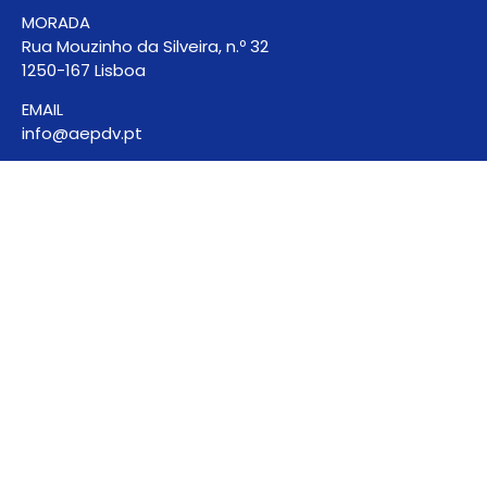
MORADA
Rua Mouzinho da Silveira, n.º 32
1250-167 Lisboa
EMAIL
info@aepdv.pt
DESCARREGUE JÁ A SUA APP
PEGI Ratings
Disponível para IOS e Android
A informação contida neste website tem como
fontes de informação a Video Games Europe, o