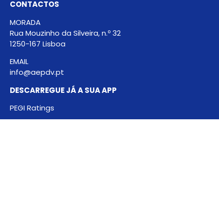
CONTACTOS
MORADA
Rua Mouzinho da Silveira, n.º 32
1250-167 Lisboa
EMAIL
info@aepdv.pt
DESCARREGUE JÁ A SUA APP
PEGI Ratings
Disponível para IOS e Android
A informação contida neste website tem como