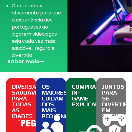
Contribuímos
ativamente para que
a experiência dos
portugueses ao
jogarem videojogos
seja cada vez mais
saudável, segura e
divertida
Saber mais
DIVERSÃO
OS
COMPRAS
JUNTOS
SAUDÁVEL
MAIORES
IN-
PARA
PARA
CUIDAM
GAME
SE
TODAS
DOS
EXPLICADAS
DIVERTIR
AS
MAIS
EM
IDADES
PEQUENOS
SEGURAN